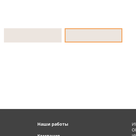
Наши работы
И
О
И
Компания