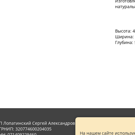
Изготовл
натурал
Высота: 
Ширина: 
Глубина:
П Лопатинский Сергей Александрович
ГРНИП: 320774600204035
На нашем сайте использую
НН: 071409229460